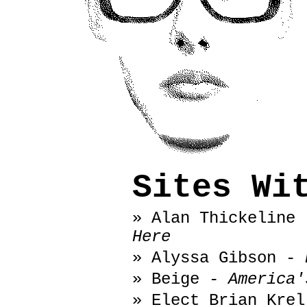
Sites Wi
» Alan Thickeline
Here
» Alyssa Gibson -
» Beige -
America'
» Elect Brian Kre